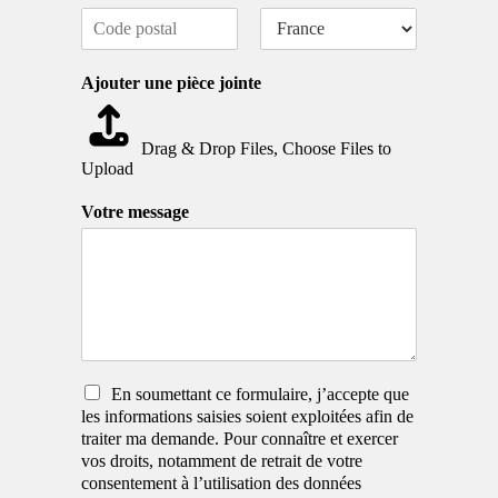
s
n
V
É
e
i
t
s
s
e
l
a
s
e
*
C
P
l
t
e
o
a
e
/
l
Ajouter une pièce jointe
d
y
P
i
e
s
r
g
p
o
n
o
Drag & Drop Files,
Choose Files to
v
e
s
i
Upload
t
n
1
a
c
Votre message
l
e
/
R
é
g
i
o
n
R
En soumettant ce formulaire, j’accepte que
G
les informations saisies soient exploitées afin de
P
traiter ma demande. Pour connaître et exercer
D
vos droits, notamment de retrait de votre
*
consentement à l’utilisation des données