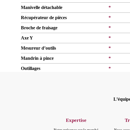
Manivelle détachable
*
Récupérateur de pièces
*
Broche de fraisage
*
Axe Y
*
Mesureur d’outils
*
Mandrin à pince
*
Outillages
*
L’équipe
Expertise
Tr
Notre présence sur le marché
Nous assu