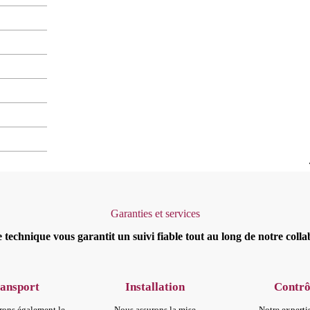
Garanties et services
 technique vous garantit un suivi fiable tout au long de notre colla
ansport
Installation
Contrô
rons également le
Nous assurons la mise
Notre experti