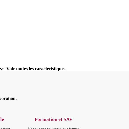
Voir toutes les caractéristiques
boration.
le
Formation et SAV
se peut
Nos experts peuvent vous former