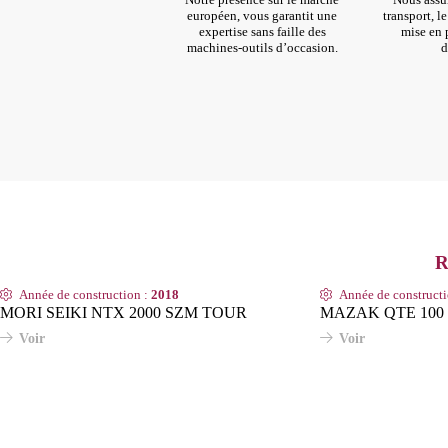
européen, vous garantit une
transport, l
expertise sans faille des
mise en p
machines-outils d’occasion.
d
Année de construction :
2018
Année de construct
MORI SEIKI NTX 2000 SZM TOUR
MAZAK QTE 100
Voir
Voir